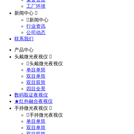
工厂环境
新闻中心
新闻中心
行业资讯
公司动态
联系我们
产品中心
头戴微光夜视仪
头戴微光夜视仪
单目单筒
双目单筒
双目双筒
四目全景
数码取证夜视仪
★红外融合夜视仪
手持微光夜视仪
手持微光夜视仪
单目单筒
双目单筒
双目双筒