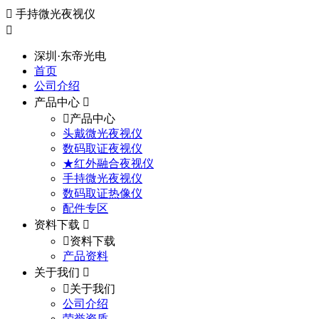
手持微光夜视仪
深圳·东帝光电
首页
公司介绍
产品中心
产品中心
头戴微光夜视仪
数码取证夜视仪
★红外融合夜视仪
手持微光夜视仪
数码取证热像仪
配件专区
资料下载
资料下载
产品资料
关于我们
关于我们
公司介绍
荣誉资质