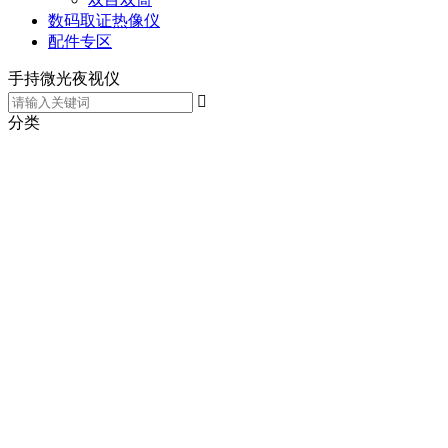
数码取证热像仪
配件专区
手持微光夜视仪
分类