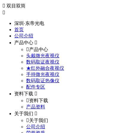
双目双筒
深圳·东帝光电
首页
公司介绍
产品中心
产品中心
头戴微光夜视仪
数码取证夜视仪
★红外融合夜视仪
手持微光夜视仪
数码取证热像仪
配件专区
资料下载
资料下载
产品资料
关于我们
关于我们
公司介绍
荣誉资质