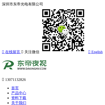
深圳市东帝光电有限公司
在线留言
关注微信
English
13071132826
首页
产品中心
资料下载
关于我们