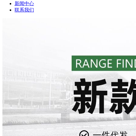
新闻中心
联系我们