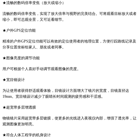
★流畅的数码倍率变焦（放大或缩小）
流畅的数码倍率变焦，实现了放大倍率与视野的完美结合。可将观看目标放大或者
缩小，即可总观全景，又可近看细节。
★户外GPS定位功能
精准的户外GPS定位功能可以有效的定位使用者的地理位置，方便行踪路线记录及
分享位置坐标给家人、朋友或者同事。
★图像亮度的调节功能
用户可根据个人喜好手动调节观看图像的亮度。
★宽目镜设计
为让使用者获得舒适观看体验，目镜设计方面增大了镜片的宽度，目镜直径达
19mm。宽目镜设计减少了眼睛长时间观测的疲劳感和干涩感。
★超宽带多层增透膜
物镜镜片采用超宽带多层镀膜，使更多的光线进入夜视仪内部，增强了透光率，让
观测图像更加明亮。
★符合人体工程学的机身设计