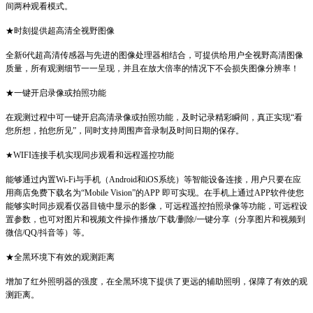
间两种观看模式。
★时刻提供超高清全视野图像
全新6代超高清传感器与先进的图像处理器相结合，可提供给用户全视野高清图像
质量，所有观测细节一一呈现，并且在放大倍率的情况下不会损失图像分辨率！
★一键开启录像或拍照功能
在观测过程中可一键开启高清录像或拍照功能，及时记录精彩瞬间，真正实现“看
您所想，拍您所见”，同时支持周围声音录制及时间日期的保存。
★WIFI连接手机实现同步观看和远程遥控功能
能够通过内置Wi-Fi与手机（Android和iOS系统）等智能设备连接，用户只要在应
用商店免费下载名为“Mobile Vision”的APP 即可实现。在手机上通过APP软件使您
能够实时同步观看仪器目镜中显示的影像，可远程遥控拍照录像等功能，可远程设
置参数，也可对图片和视频文件操作播放/下载/删除/一键分享（分享图片和视频到
微信/QQ/抖音等）等。
★全黑环境下有效的观测距离
增加了红外照明器的强度，在全黑环境下提供了更远的辅助照明，保障了有效的观
测距离。