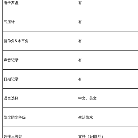
电子罗盘
有
气压计
有
俯仰角&水平角
有
声音记录
有
日期记录
有
语言选择
中文、英文
防尘防水等级
生活防水
外接三脚架
支持（1/4螺丝）