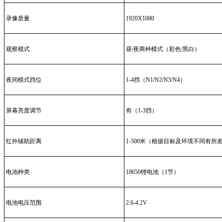
录像质量
1920X1080
观察模式
昼/夜两种模式（彩色/黑白）
夜间模式挡位
1-4挡（N1/N2/N3/N4）
屏幕亮度调节
有（1-3挡）
红外辅助距离
1-500米（根据目标及环境不同有所
电池种类
18650锂电池（1节）
电池电压范围
2.6-4.2V