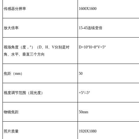
传感器分辨率
1600X1600
放大倍率
15-45连续变倍
视场角度（度，°）（D、H、V分别是对
D=10°H=8°V=5°
角、水平、垂直三个方向
焦距（mm）
50
视度调节范围（屈光度）
+5°/-5°
物镜焦距
50mm
照片质量
1920X1080