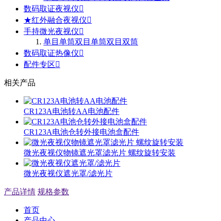
数码取证夜视仪
★红外融合夜视仪
手持微光夜视仪
单目单筒
双目单筒
双目双筒
数码取证热像仪
配件专区
相关产品
CR123A电池转AA电池配件
CR123A电池仓转外接电池盒配件
微光夜视仪物镜遮光罩滤光片 螺纹旋转安装
微光夜视仪遮光罩/滤光片
产品详情
规格参数
首页
产品中心