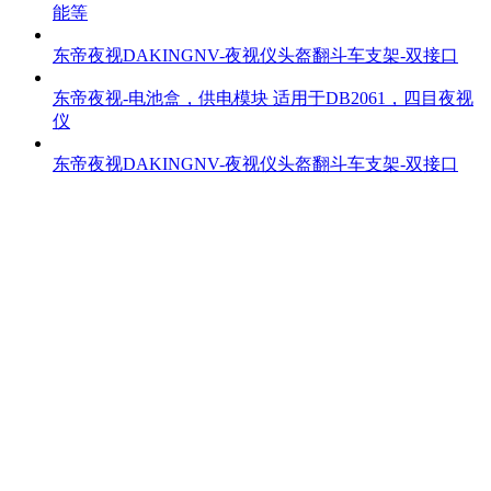
能等
东帝夜视DAKINGNV-夜视仪头盔翻斗车支架-双接口
东帝夜视-电池盒，供电模块 适用于DB2061，四目夜视
仪
东帝夜视DAKINGNV-夜视仪头盔翻斗车支架-双接口