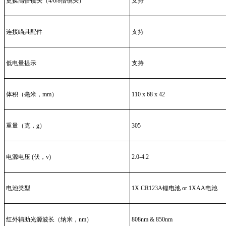
更换高倍镜头（4/6/8倍镜头）
支持
连接瞄具配件
支持
低电量提示
支持
体积（毫米，mm）
110 x 68 x 42
重量（克，g）
305
电源电压 (伏，v)
2.0-4.2
电池类型
1X CR123A锂电池 or 1XAA电池
红外辅助光源波长（纳米，nm）
808nm & 850nm