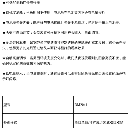
★可选配单独红外增强器
★待机零消耗：当长时间不使用，电池放在电池筒内不会有电量损耗
★电池盖弹簧内嵌：能更好与电池接触且弹簧不易损坏，也更便于扭上电池盖。
★头盔可自由调节：头盔装置可根据不同用户头部大小自由调节。
★多层镀膜标准：超宽带多层增透膜可抑制透镜的玻璃表面宽带反射，减少光亮损
失，使得更多的光线透过镜头从而获得很好的观察效果
★自动亮度调节：当周围环境亮度变化时，我们从夜视仪看到的图像亮度不变，能
确保稳定的观察效果和保护视力。
★低电量指示：当电量较低时，通过目镜可以观察到绿色荧光屏边缘位置的绿色指
示灯闪烁。
型号
DM2041
外观样式
单目单筒/可扩展组装成双目双筒