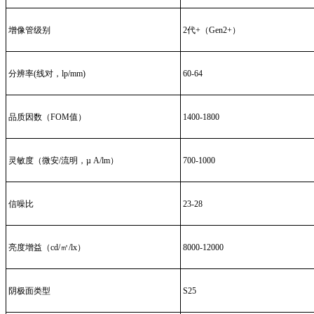
增像管级别
2代+（Gen2+）
分辨率(线对，lp/mm)
60-64
品质因数（FOM值）
1400-1800
灵敏度（微安/流明，µ A/lm）
700-1000
信噪比
23-28
亮度增益（cd/㎡/lx）
8000-12000
阴极面类型
S25