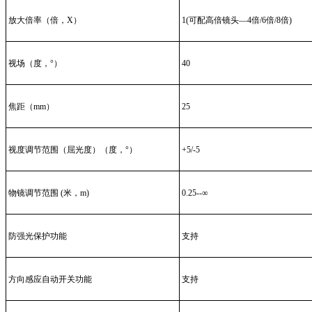
放大倍率（倍，X）
1(可配高倍镜头—4倍/6倍/8倍)
视场（度，°）
40
焦距（mm）
25
视度调节范围（屈光度）（度，°）
+5/-5
物镜调节范围 (米，m)
0.25--∞
防强光保护功能
支持
方向感应自动开关功能
支持