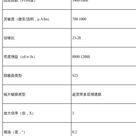
品质因数（FOM值）
1400-1800
灵敏度（微安/流明，µ A/lm）
700-1000
信噪比
23-28
亮度增益（cd/㎡/lx）
8000-12000
阴极面类型
S25
镜片镀膜类型
超宽带多层增透膜
放大倍率（倍，X）
5
视场（度，°）
8.2