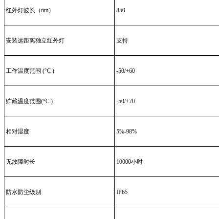
红外灯波长（nm）
850
安装远距离独立红外灯
支持
工作温度范围 (°C )
-50/+60
贮藏温度范围(°C )
-50/+70
相对湿度
5%-98%
无故障时长
10000小时
防水防尘级别
IP65