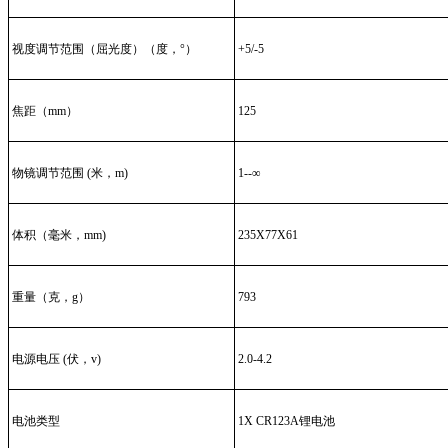
视度调节范围（屈光度）（度，°）
+5/-5
焦距（mm）
125
物镜调节范围 (米，m)
1--∞
体积（毫米，mm)
235X77X61
重量（克，g）
793
电源电压 (伏，v)
2.0-4.2
电池类型
1X CR123A锂电池