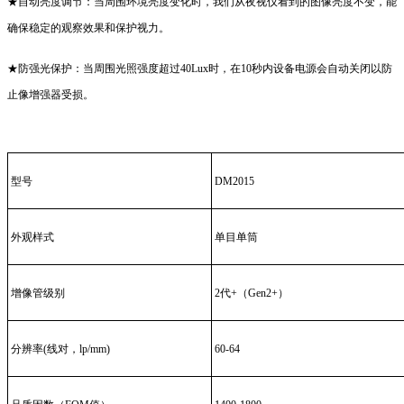
★自动亮度调节：当周围环境亮度变化时，我们从夜视仪看到的图像亮度不变，能
确保稳定的观察效果和保护视力。
★防强光保护：当周围光照强度超过40Lux时，在10秒内设备电源会自动关闭以防
止像增强器受损。
型号
DM2015
外观样式
单目单筒
增像管级别
2代+（Gen2+）
分辨率(线对，lp/mm)
60-64