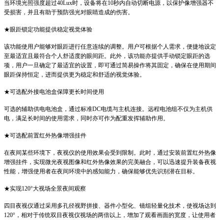
当环境光照强度超过40Lux时，设备将在10秒内自动切断电源，以保护像增强器不
受损害，并且有助于预防强光对眼睛造成的伤害。
★眼距锁定功能提供稳定视觉体验
该功能使用户能够对眼距进行任意连续的调整。用户可根据个人需求，便捷地设定
至最适宜且最符合个人舒适度的眼间距。此外，该功能亦提供手动锁定眼距的选
项，用户一旦确定了最适宜的设置，即可通过简易操作将其固定，确保在使用期间
眼距保持恒定，进而提供更为稳定和舒适的视觉体验。
★可选配外接电池盒保障更长时间使用
可选的辅助供电电池盒，通过标准DC电缆与主机连接。远程电池组不仅为主机供
电，满足长时间的使用需求，同时亦可作为配重发挥辅助作用。
★可选配前置红外热像增强挂件
在夜间某些环境下，夜视仪的使用效果会受到限制。此时，通过安装前置红外热像
增强挂件，实现微光夜视图像和红外热像效果的完美融合，可以迅速提升装备夜视
性能，增强使用者在夜间环境中的感知能力，确保能够优先识别潜在目标。
★实现120°大视场全景夜间观察
四目夜视仪通过采用多孔径视野拼接、器件小型化、镜组轻量化技术，使视场达到
120°，相对于传统双目夜视仪视场的两倍以上，增加了观看画面的宽度，让使用者