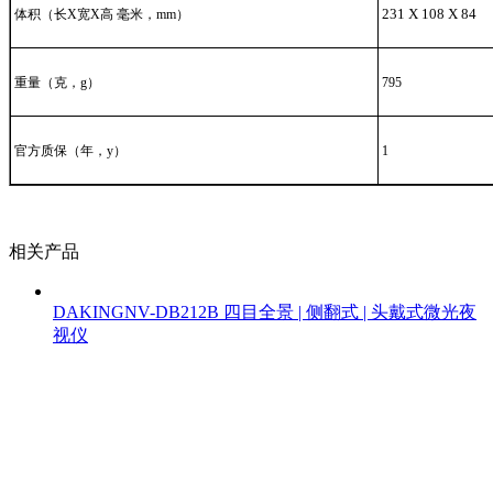
231 X 108 X 84
体积（长X宽X高 毫米，mm）
重量（克，g）
795
官方质保（年，y）
1
相关产品
DAKINGNV-DB212B 四目全景 | 侧翻式 | 头戴式微光夜
视仪