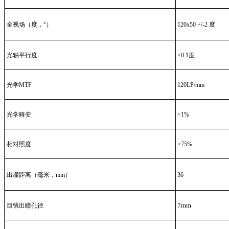
全视场（度，°）
120x50 +/-2 度
光轴平行度
<0.1度
光学MTF
120LP/mm
光学畸变
<1%
相对照度
>75%
出瞳距离（毫米，mm）
36
7mm
目镜出瞳孔径