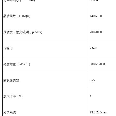
分辨率(线对，lp/mm)
60-64
品质因数（FOM值）
1400-1800
µ
灵敏度（微安/流明，
A/lm）
700-1000
信噪比
23-28
亮度增益（cd/㎡/lx）
8000-12000
阴极面类型
S25
放大倍率（X）
1
光学系统
F1.2,22.5mm