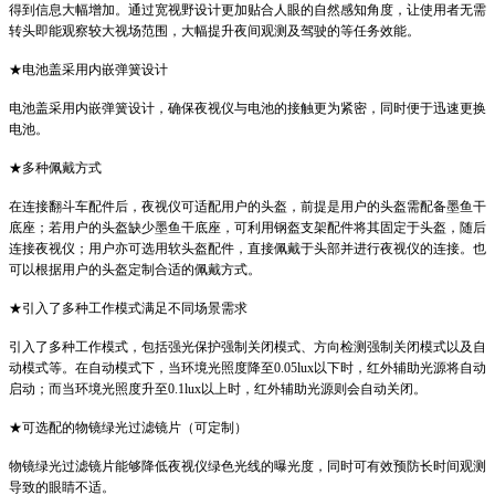
得到信息大幅增加。通过宽视野设计更加贴合人眼的自然感知角度，让使用者无需
转头即能观察较大视场范围，大幅提升夜间观测及驾驶的等任务效能。
★电池盖采用内嵌弹簧设计
电池盖采用内嵌弹簧设计，确保夜视仪与电池的接触更为紧密，同时便于迅速更换
电池。
★多种佩戴方式
在连接翻斗车配件后，夜视仪可适配用户的头盔，前提是用户的头盔需配备墨鱼干
底座；若用户的头盔缺少墨鱼干底座，可利用钢盔支架配件将其固定于头盔，随后
连接夜视仪；用户亦可选用软头盔配件，直接佩戴于头部并进行夜视仪的连接。也
可以根据用户的头盔定制合适的佩戴方式。
★引入了多种工作模式满足不同场景需求
引入了多种工作模式，包括强光保护强制关闭模式、方向检测强制关闭模式以及自
动模式等。在自动模式下，当环境光照度降至0.05lux以下时，红外辅助光源将自动
启动；而当环境光照度升至0.1lux以上时，红外辅助光源则会自动关闭。
★可选配的物镜绿光过滤镜片（可定制）
物镜绿光过滤镜片能够降低夜视仪绿色光线的曝光度，同时可有效预防长时间观测
导致的眼睛不适。