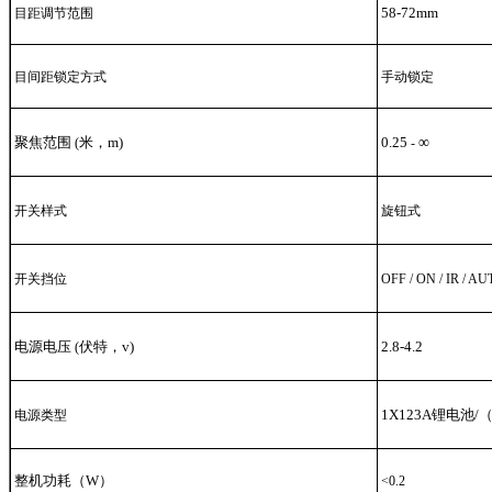
58-72mm
目距调节范围
目间距锁定方式
手动锁定
聚焦范围
米，m)
0.25
∞
(
-
开关样式
旋钮式
开关挡位
OFF / ON / IR / A
电源电压
伏特，v)
2.8-4.2
(
1X123A锂电池
电源类型
整机功耗（W）
<0.2