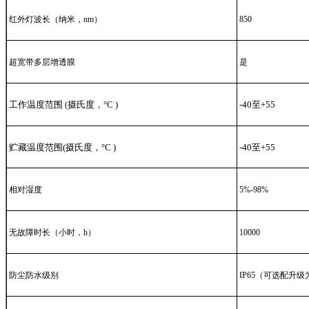
红外灯波长（纳米，nm）
850
超宽带多层增透膜
是
工作温度范围
摄氏度，°C )
-40至+55
(
贮藏温度范围(摄氏度，°C )
-40至+55
相对湿度
5%-98%
无故障时长（小时，h）
10000
防尘防水级别
IP65（可选配升级为