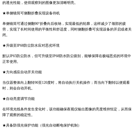
的透光性能，使得观察到的图像更加清晰明亮。
★单侧镜筒可侧翻折叠实现设备待机
单侧镜筒可通过侧翻90°折叠向后收纳，实现最低的轮廓，这样减少了颈部的疲
劳，实现了长时间使用的平衡性和舒适度，同时侧翻折叠可实现设备的开启或者关
闭。
★升级至IP68防尘防水应对恶劣环境
默认IP65防尘防水，但可升级至IP68防水防尘级别，能够保障在极端恶劣的环境中
正常使用。
★方向感应自动开关功能
当仪器整体向上翻转90至120度时，将自动执行关机操作；而当向下翻转以便观看
时，则会自动开机。
★自动亮度调节功能
在环境光线条件发生变化时，该功能确保夜视仪输出图像的亮度维持恒定，从而保
障了观察的稳定性。
★具备防强光保护功能（强光自动断电保护机制）